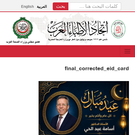
العربية
English
final_corrected_eid_card